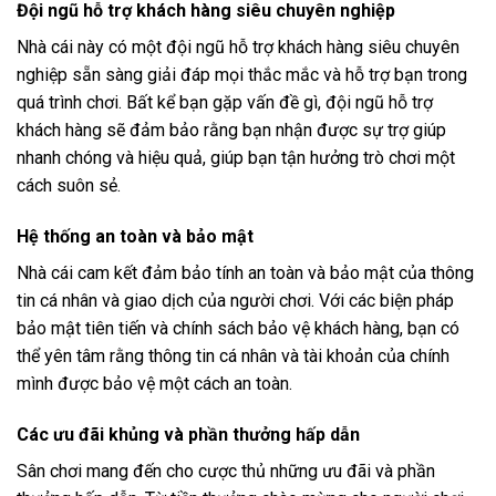
Đội ngũ hỗ trợ khách hàng siêu chuyên nghiệp
Nhà cái này có một đội ngũ hỗ trợ khách hàng siêu chuyên
nghiệp sẵn sàng giải đáp mọi thắc mắc và hỗ trợ bạn trong
quá trình chơi. Bất kể bạn gặp vấn đề gì, đội ngũ hỗ trợ
khách hàng sẽ đảm bảo rằng bạn nhận được sự trợ giúp
nhanh chóng và hiệu quả, giúp bạn tận hưởng trò chơi
một
cách suôn sẻ.
Hệ thống an toàn và bảo mật
Nhà cái cam kết đảm bảo tính an toàn và bảo mật của thông
tin cá nhân và giao dịch của người chơi. Với các biện pháp
bảo mật tiên tiến và chính sách bảo vệ khách hàng, bạn có
thể yên tâm rằng thông tin cá nhân và tài khoản của chính
mình được bảo vệ một cách an toàn.
Các ưu đãi khủng và phần thưởng hấp dẫn
Sân chơi mang đến cho cược thủ những ưu đãi và phần