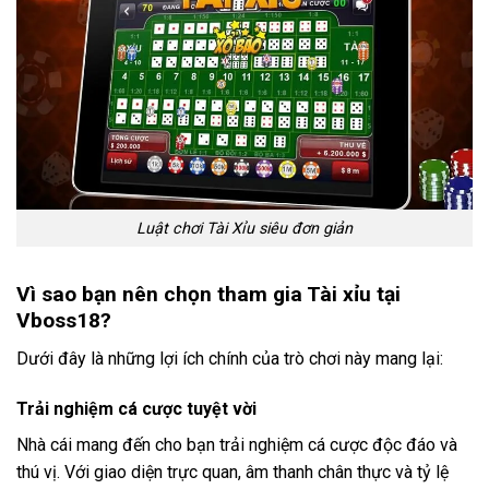
Luật chơi Tài Xỉu siêu đơn giản
Vì sao bạn nên chọn tham gia Tài xỉu tại
Vboss18?
Dưới đây là những lợi ích chính của trò chơi này mang lại:
Trải nghiệm cá cược tuyệt vời
Nhà cái mang đến cho bạn trải nghiệm cá cược
độc đáo và
thú vị. Với giao diện trực quan, âm thanh chân thực và tỷ lệ