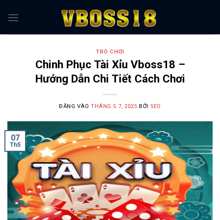
Bỏ
qua
nội
dung
TRÒ CHƠI
Chinh Phục Tài Xỉu Vboss18 –
Hướng Dẫn Chi Tiết Cách Chơi
ĐĂNG VÀO
THÁNG 5 7, 2025
BỞI
SEO
07
Th5