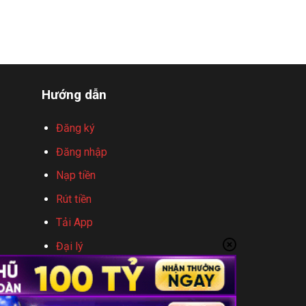
Hướng dẫn
Đăng ký
Đăng nhập
Nạp tiền
Rút tiền
Tải App
Đại lý