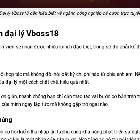
Đại lý Vboss18 cần hiểu biết về ngành công nghiệp cá cược trực tuyế
h đại lý Vboss18
 viên sẽ nhận được nhiều lợi ích đặc biệt, trong số đó phải kể đ
ội hợp tác mà không đòi hỏi bất kỳ chi phí nào từ phía anh em. N
ủa đại lý một cách chặt chẽ, hiệu quả nhất.
ơn giản, nhanh chóng bạn chỉ cần thao tác vài bước cơ bản trên 
h của mình ngay lập tức mà không gặp trở ngại nào.
khủng
ó cơ hội kiếm thu nhập ấn tượng cùng khả năng phát triển sự ngh
ngạc khi là một phần của sân cược. Nền tảng sẽ hỗ trợ hội viên tận