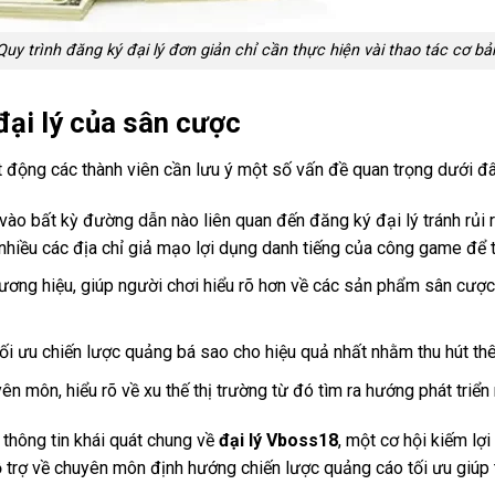
Quy trình đăng ký đại lý đơn giản chỉ cần thực hiện vài thao tác cơ bả
đại lý của sân cược
t động các thành viên cần lưu ý một số vấn đề quan trọng dưới đây
 vào bất kỳ đường dẫn nào liên quan đến đăng ký đại lý tránh rủi r
t nhiều các địa chỉ giả mạo lợi dụng danh tiếng của công game để 
ương hiệu, giúp người chơi hiểu rõ hơn về các sản phẩm sân cược 
tối ưu chiến lược quảng bá sao cho hiệu quả nhất nhằm thu hút th
n môn, hiểu rõ về xu thế thị trường từ đó tìm ra hướng phát triể
 thông tin khái quát chung về
đại lý Vboss18
, một cơ hội kiếm l
rợ về chuyên môn định hướng chiến lược quảng cáo tối ưu giúp t