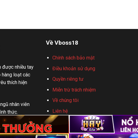
Về Vboss18
Chính sách bảo mật
n được nhiều tay
Điều khoản sử dụng
 hàng loạt các
Quyền riêng tư
yêu thích hiện
Miễn trừ trách nhiệm
Về chúng tôi
 ngũ nhân viên
Liên hệ
ình thức.