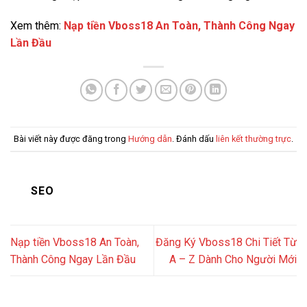
Xem thêm:
Nạp tiền Vboss18 An Toàn, Thành Công Ngay
Lần Đầu
Bài viết này được đăng trong
Hướng dẫn
. Đánh dấu
liên kết thường trực
.
SEO
Nạp tiền Vboss18 An Toàn,
Đăng Ký Vboss18 Chi Tiết Từ
Thành Công Ngay Lần Đầu
A – Z Dành Cho Người Mới