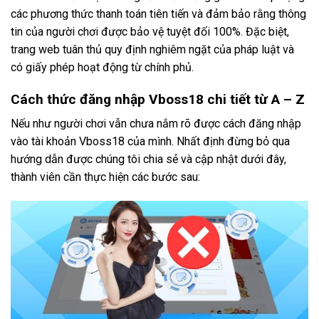
các phương thức thanh toán tiên tiến và đảm bảo rằng thông
tin của người chơi được bảo vệ tuyệt đối 100%. Đặc biệt,
trang web tuân thủ quy định nghiêm ngặt của pháp luật và
có giấy phép hoạt động từ chính phủ.
Cách thức đăng nhập Vboss18 chi tiết từ A – Z
Nếu như người chơi vẫn chưa nắm rõ được cách đăng nhập
vào tài khoản Vboss18 của mình. Nhất định đừng bỏ qua
hướng dẫn được chúng tôi chia sẻ và cập nhật dưới đây,
thành viên cần thực hiện các bước sau: