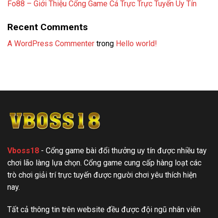
Fo88 – Giới Thiệu Cổng Game Cá Trực Trực Tuyến Uy Tín
Recent Comments
A WordPress Commenter
trong
Hello world!
Vboss18
- Cổng game bài đổi thưởng uy tín được nhiều tay
chơi lão làng lựa chọn. Cổng game cung cấp hàng loạt các
trò chơi giải trí trực tuyến được người chơi yêu thích hiện
nay.
Tất cả thông tin trên website đều được đội ngũ nhân viên